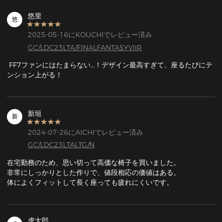
悠里
悠
2025-05-16にKOUCHIでレビュー済み
GC/LDC23LTA/FINALFANTASYVIIR
 FF7ファンにはたまらない…！デザイン最高すぎて、座るたびにテ
ンション上がる！
新垣
新
2024-07-26にAICHIでレビュー済み
GC/LDC23LTALTG/N
在宅勤務のため、思い切って高価な椅子を買いました。

非常にしっかりとした作りで、値段相応の価値はある。

体によくフィットして長く座っても疲れにくいです。
虎太郎