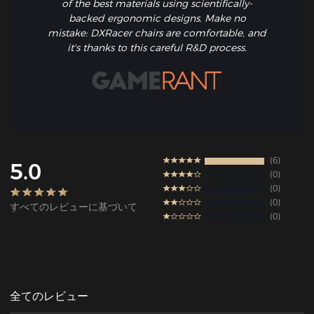
of the best materials using scientifically-
backed ergonomic designs. Make no
mistake: DXRacer chairs are comfortable, and
it's thanks to this careful R&D process.
6
5.0
0
0
0
すべてのレビューに基づいて
0
全てのレビュー