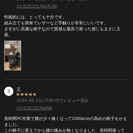
GC/LDC23LTALTG/N
性能的には、とっても十分です。

組み立ても簡単でレザーなど手触りが非常にいいです。

さすがに高価な椅子なので質感も最高で座った感じもまさに玉
座。
王
王
2024-05-23にTOKYOでレビュー済み
GC/LDC23LTA/NR
長時間PC作業で腰が少々痛くなってDXRacerの高めの椅子をかえ
ました。

この椅子に変えてから腰の痛みが無くなりました、長時間座って