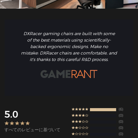
DXRacer gaming chairs are built with some
of the best materials using scientifically-
backed ergonomic designs. Make no
mistake: DXRacer chairs are comfortable, and
it's thanks to this careful R&D process.
6
5.0
0
0
0
すべてのレビューに基づいて
0