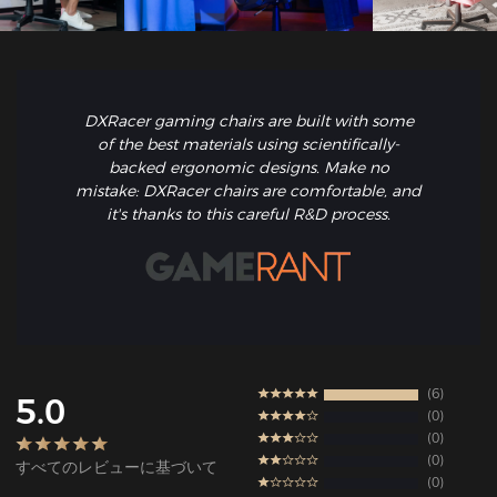
DXRacer gaming chairs are built with some
of the best materials using scientifically-
backed ergonomic designs. Make no
mistake: DXRacer chairs are comfortable, and
it's thanks to this careful R&D process.
6
5.0
0
0
0
すべてのレビューに基づいて
0