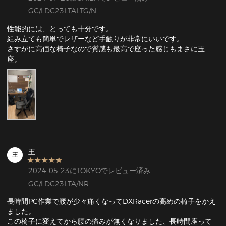
GC/LDC23LTALTG/N
性能的には、とっても十分です。

組み立ても簡単でレザーなど手触りが非常にいいです。

さすがに高価な椅子なので質感も最高で座った感じもまさに玉
座。
王
王
2024-05-23にTOKYOでレビュー済み
GC/LDC23LTA/NR
長時間PC作業で腰が少々痛くなってDXRacerの高めの椅子をかえ
ました。

この椅子に変えてから腰の痛みが無くなりました、長時間座って